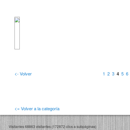
<- Volver
1
2
3
4
5
6
<= Volver a la categoría
Visitantes 68863 visitantes (172872 clics a subpáginas)