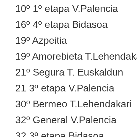
10º 1º etapa V.Palencia
16º 4º etapa Bidasoa
19º Azpeitia
19º Amorebieta T.Lehendak
21º Segura T. Euskaldun
21 3º etapa V.Palencia
30º Bermeo T.Lehendakari
32º General V.Palencia
32 3º etapa Bidasoa