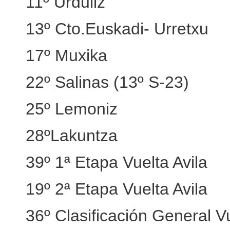
11º Urduliz
13º Cto.Euskadi- Urretxu
17º Muxika
22º Salinas (13º S-23)
25º Lemoniz
28ºLakuntza
39º 1ª Etapa Vuelta Avila
19º 2ª Etapa Vuelta Avila
36º Clasificación General Vu