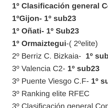
1º Clasificación general
1ºGijon- 1º sub23
1º Oñati- 1º Sub23
1º Ormaiztegui
-( 2ºelite)
2º Berriz C. Bizkaia-
1º su
3º Valencia C2-
1º sub23
3º Puente Viesgo C.F-
1º s
3º Ranking elite RFEC
3º Clasificación general Co