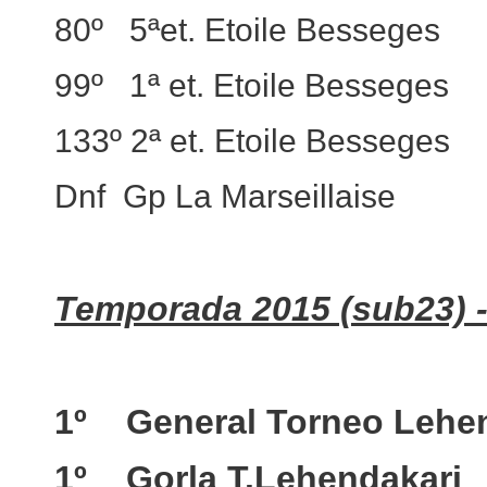
80º 5ªet. Etoile Besseges
99º 1ª et. Etoile Besseges
133º 2ª et. Etoile Besseges
Dnf Gp La Marseillaise
Temporada 2015 (sub23) -
1º General Torneo Lehe
1º Gorla T.Lehendakari