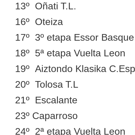
13º Oñati T.L.
16º Oteiza
17º 3º etapa Essor Basque
18º 5ª etapa Vuelta Leon
19º Aiztondo Klasika C.Es
20º Tolosa T.L
21º Escalante
23º Caparroso
24º 2ª etapa Vuelta Leon