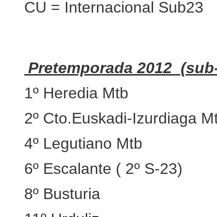
CU = Internacional Sub23
Pretemporada 2012 (sub-
1º Heredia Mtb
2º Cto.Euskadi-Izurdiaga M
4º Legutiano Mtb
6º Escalante ( 2º S-23)
8º Busturia