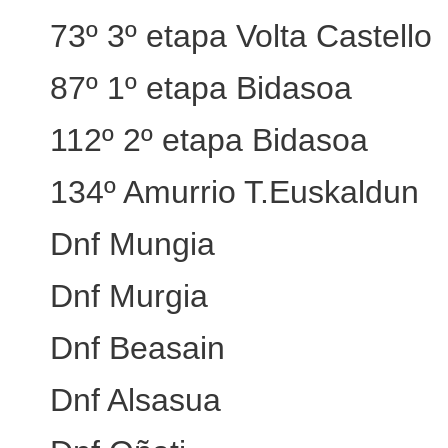
73º 3º etapa Volta Castello
87º 1º etapa Bidasoa
112º 2º etapa Bidasoa
134º Amurrio T.Euskaldun
Dnf Mungia
Dnf Murgia
Dnf Beasain
Dnf Alsasua