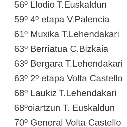
56º Llodio T.Euskaldun
59º 4º etapa V.Palencia
61º Muxika T.Lehendakari
63º Berriatua C.Bizkaia
63º Bergara T.Lehendakari
63º 2º etapa Volta Castello
68º Laukiz T.Lehendakari
68ºoiartzun T. Euskaldun
70º General Volta Castello