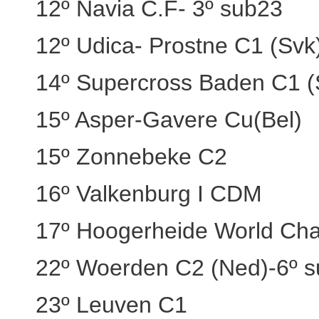
12º Navia C.F- 3º sub23
12º Udica- Prostne C1 (Svk
14º Supercross Baden C1 (S
15º Asper-Gavere Cu(Bel)
15º Zonnebeke C2
16º Valkenburg I CDM
17º Hoogerheide World Ch
22º Woerden C2 (Ned)-6º 
23º Leuven C1