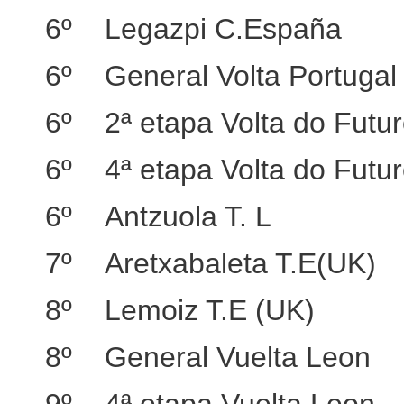
6º Legazpi C.España
6º General Volta Portugal
6º 2ª etapa Volta do Futu
6º 4ª etapa Volta do Futu
6º Antzuola T. L
7º Aretxabaleta T.E(UK)
8º Lemoiz T.E (UK)
8º General Vuelta Leon