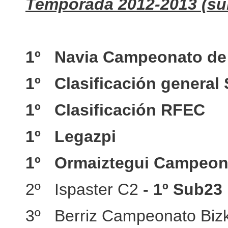
Temporada 2012-2013 (sub
1º Navia Campeonato de
1º Clasificación general
1º Clasificación RFEC
1º Legazpi
1º Ormaiztegui Campeon
2º Ispaster C2
- 1º Sub23
3º Berriz Campeonato Bizk