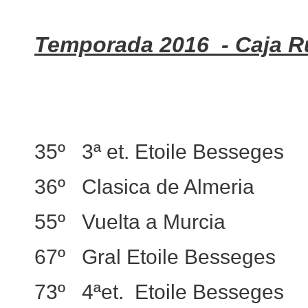
Temporada 2016 - Caja R
35º 3ª et. Etoile Besseges
36º Clasica de Almeria
55º Vuelta a Murcia
67º Gral Etoile Besseges
73º 4ªet. Etoile Besseges