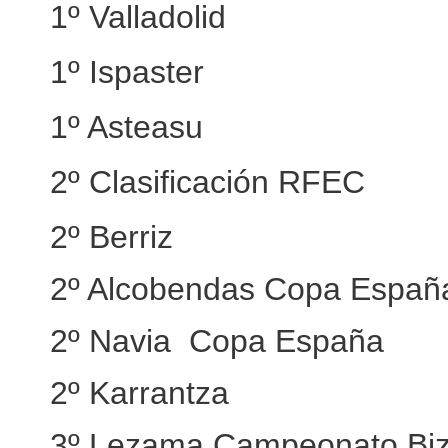
1º Valladolid
1º Ispaster
1º Asteasu
2º Clasificación RFEC
2º Berriz
2º Alcobendas Copa Españ
2º Navia Copa España
2º Karrantza
3º Lezama Campeonato Bi