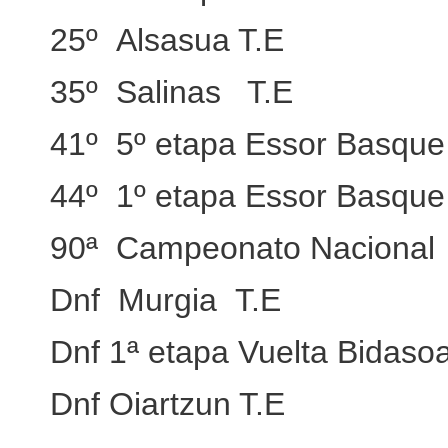
25º Alsasua T.E
35º Salinas T.E
41º 5º etapa Essor Basque
44º 1º etapa Essor Basque
90ª Campeonato Nacional
Dnf Murgia T.E
Dnf 1ª etapa Vuelta Bidaso
Dnf Oiartzun T.E