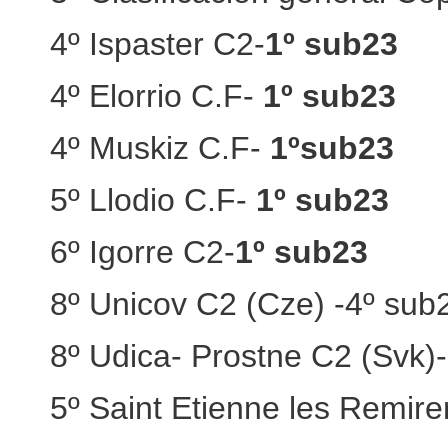
4º Ispaster C2-
1º sub23
4º Elorrio C.F-
1º sub23
4º Muskiz C.F-
1ºsub23
5º Llodio C.F-
1º sub23
6º Igorre C2-
1º sub23
8º Unicov C2 (Cze) -4º sub
8º Udica- Prostne C2 (Svk)
5º Saint Etienne les Remir