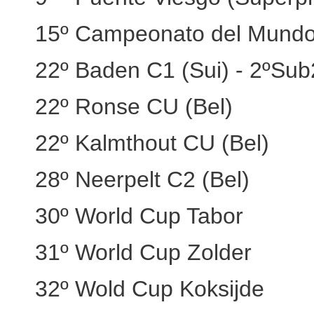
15º Campeonato del Mundo
22º Baden C1 (Sui) - 2ºSu
22º Ronse CU (Bel)
22º Kalmthout CU (Bel)
28º Neerpelt C2 (Bel)
30º World Cup Tabor
31º World Cup Zolder
32º Wold Cup Koksijde