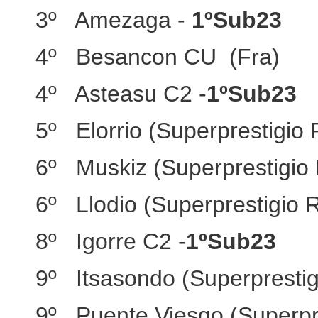
3º Amezaga -
1ºSub23
4º Besancon CU (Fra)
4º Asteasu C2 -
1ºSub23
5º Elorrio (Superprestigio
6º Muskiz (Superprestigio
6º Llodio (Superprestigio 
8º Igorre C2 -
1ºSub23
9º Itsasondo (Superpresti
9º Puente Viesgo (Superpr