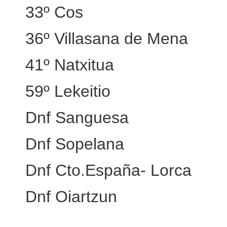
33º Cos
36º Villasana de Mena
41º Natxitua
59º Lekeitio
Dnf Sanguesa
Dnf Sopelana
Dnf Cto.España- Lorca
Dnf Oiartzun