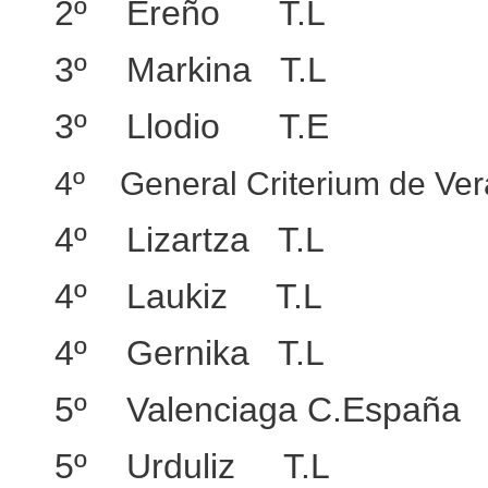
2º Ereño T.L
3º Markina T.L
3º Llodio T.E
4º General Criterium de Ver
4º Lizartza T.L
4º Laukiz T.L
4º Gernika T.L
5º Valenciaga C.España
5º Urduliz T.L