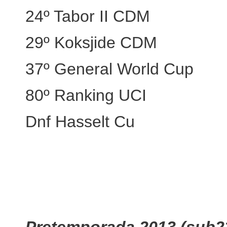
24º Tabor II CDM
29º Koksjide CDM
37º General World Cup
80º Ranking UCI
Dnf Hasselt Cu