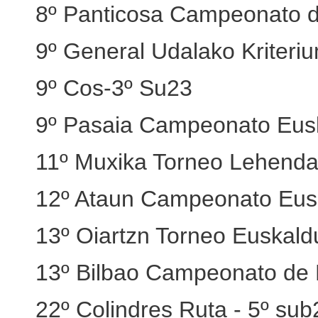
8º Panticosa Campeonato 
9º General Udalako Kriteri
9º Cos-3º Su23
9º Pasaia Campeonato Eus
11º Muxika Torneo Lehenda
12º Ataun Campeonato Eusk
13º Oiartzn Torneo Euskal
13º Bilbao Campeonato de 
22º Colindres Ruta - 5º sub