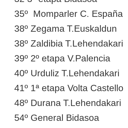
35º Momparler C. España
38º Zegama T.Euskaldun
38º Zaldibia T.Lehendakari
39º 2º etapa V.Palencia
40º Urduliz T.Lehendakari
41º 1ª etapa Volta Castello
48º Durana T.Lehendakari
54º General Bidasoa